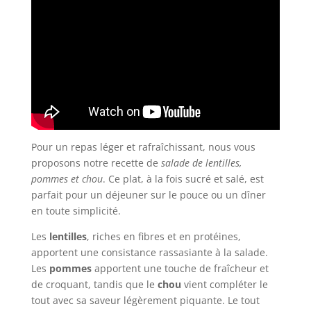
Pour un repas léger et rafraîchissant, nous vous
proposons notre recette de
salade de lentilles,
pommes et chou
. Ce plat, à la fois sucré et salé, est
parfait pour un déjeuner sur le pouce ou un dîner
en toute simplicité.
Les
lentilles
, riches en fibres et en protéines,
apportent une consistance rassasiante à la salade.
Les
pommes
apportent une touche de fraîcheur et
de croquant, tandis que le
chou
vient compléter le
tout avec sa saveur légèrement piquante. Le tout