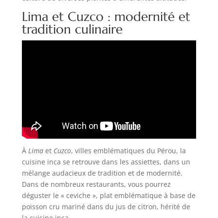
Lima et Cuzco : modernité et
tradition culinaire
À
Lima
et
Cuzco
, villes emblématiques du Pérou, la
cuisine inca se retrouve dans les assiettes, dans un
mélange audacieux de tradition et de modernité.
Dans de nombreux restaurants, vous pourrez
déguster le « ceviche », plat emblématique à base de
poisson cru mariné dans du jus de citron, hérité de
la cuisine inca.