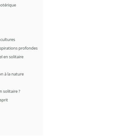
ésotérique
 cultures
aspirations profondes
l en solitaire
n à la nature
solitaire ?
sprit