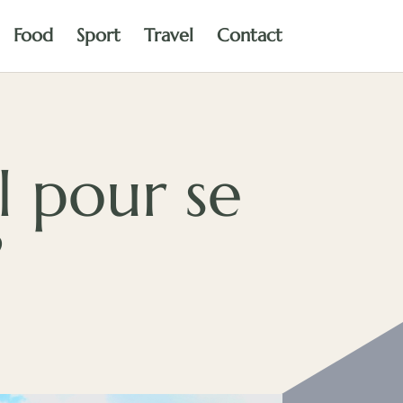
Food
Sport
Travel
Contact
 pour se
?