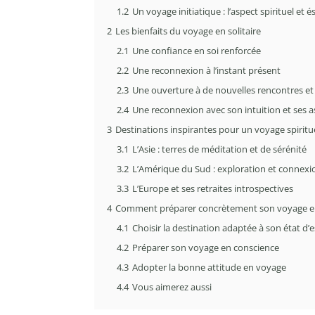
1.2
Un voyage initiatique : l’aspect spirituel et 
2
Les bienfaits du voyage en solitaire
2.1
Une confiance en soi renforcée
2.2
Une reconnexion à l’instant présent
2.3
Une ouverture à de nouvelles rencontres et
2.4
Une reconnexion avec son intuition et ses 
3
Destinations inspirantes pour un voyage spiritue
3.1
L’Asie : terres de méditation et de sérénité
3.2
L’Amérique du Sud : exploration et connexio
3.3
L’Europe et ses retraites introspectives
4
Comment préparer concrètement son voyage en 
4.1
Choisir la destination adaptée à son état d’e
4.2
Préparer son voyage en conscience
4.3
Adopter la bonne attitude en voyage
4.4
Vous aimerez aussi