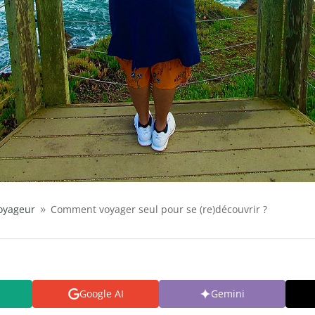
voyageur
Comment voyager seul pour se (re)découvrir ?
9
Google AI
Gemini