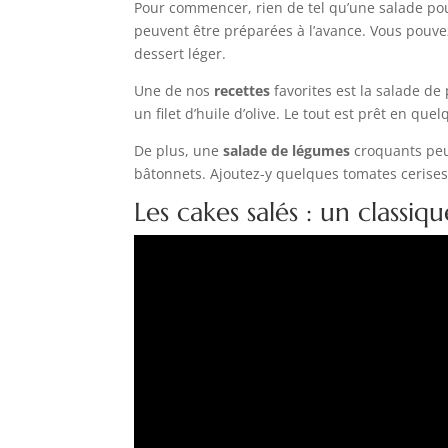
Pour commencer, rien de tel qu’une salade pour
peuvent être préparées à l’avance. Vous pouve
dessert léger.
Une de nos
recettes
favorites est la salade de 
un filet d’huile d’olive. Le tout est prêt en que
De plus, une
salade de légumes
croquants peu
bâtonnets. Ajoutez-y quelques tomates cerises 
Les cakes salés : un classi