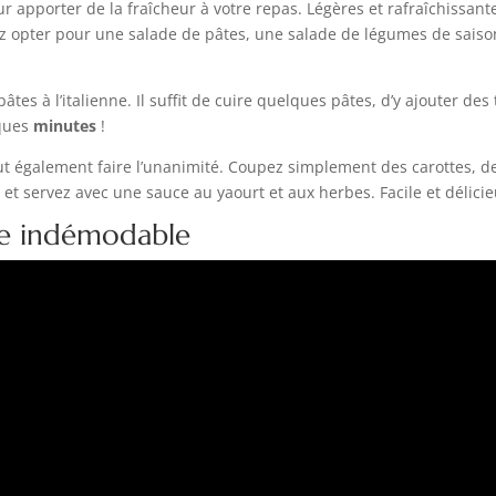
 apporter de la fraîcheur à votre repas. Légères et rafraîchissant
z opter pour une salade de pâtes, une salade de légumes de saiso
pâtes à l’italienne. Il suffit de cuire quelques pâtes, d’y ajouter des
lques
minutes
!
t également faire l’unanimité. Coupez simplement des carottes, d
et servez avec une sauce au yaourt et aux herbes. Facile et délicie
que indémodable