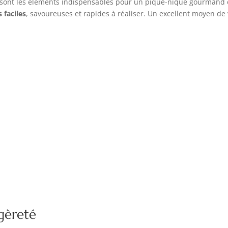
s sont les éléments indispensables pour un pique-nique gourmand e
 faciles
, savoureuses et rapides à réaliser. Un excellent moyen de v
égèreté