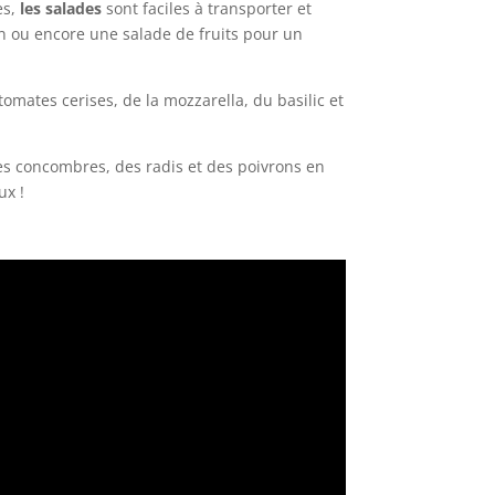
es,
les salades
sont faciles à transporter et
n ou encore une salade de fruits pour un
 tomates cerises, de la mozzarella, du basilic et
es concombres, des radis et des poivrons en
ux !