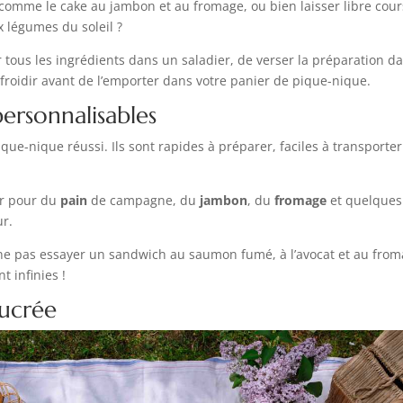
comme le cake au jambon et au fromage, ou bien laisser libre cour
x légumes du soleil ?
er tous les ingrédients dans un saladier, de verser la préparation d
froidir avant de l’emporter dans votre panier de pique-nique.
personnalisables
que-nique réussi. Ils sont rapides à préparer, faciles à transporte
er pour du
pain
de campagne, du
jambon
, du
fromage
et quelques 
ur.
i ne pas essayer un sandwich au saumon fumé, à l’avocat et au from
t infinies !
sucrée