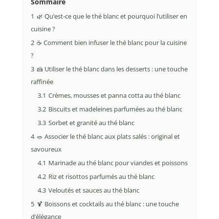
Sommaire
1
🌿 Qu’est-ce que le thé blanc et pourquoi l’utiliser en
cuisine ?
2
☕ Comment bien infuser le thé blanc pour la cuisine
?
3
🍰 Utiliser le thé blanc dans les desserts : une touche
raffinée
3.1
Crèmes, mousses et panna cotta au thé blanc
3.2
Biscuits et madeleines parfumées au thé blanc
3.3
Sorbet et granité au thé blanc
4
🥗 Associer le thé blanc aux plats salés : original et
savoureux
4.1
Marinade au thé blanc pour viandes et poissons
4.2
Riz et risottos parfumés au thé blanc
4.3
Veloutés et sauces au thé blanc
5
🍹 Boissons et cocktails au thé blanc : une touche
d’élégance