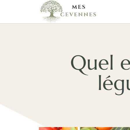
Quel e
lég