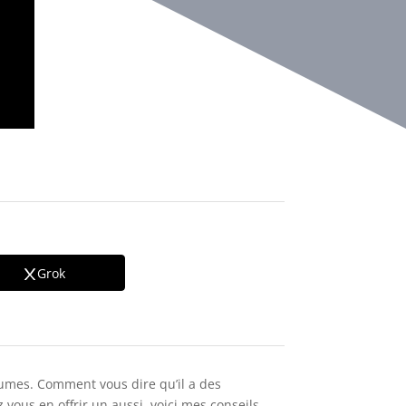
Grok
gumes. Comment vous dire qu’il a des
ez vous en offrir un aussi, voici mes conseils