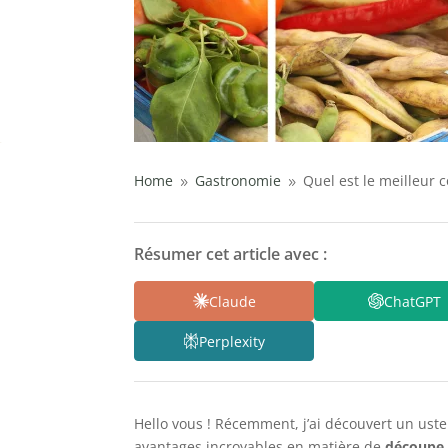
Home
Gastronomie
Quel est le meilleur
9
9
Résumer cet article avec :
Claude
ChatGPT
Perplexity
Hello vous ! Récemment, j’ai découvert un ust
avantages incroyables en matière de
découpe 