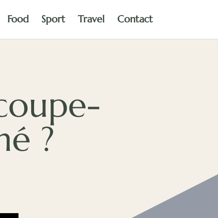
Food
Sport
Travel
Contact
 coupe-
hé ?