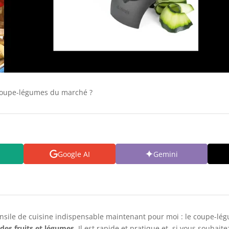
 coupe-légumes du marché ?
Google AI
Gemini
ensile de cuisine indispensable maintenant pour moi : le coupe-lé
des fruits et légumes
. Il est rapide et pratique et, si vous souhait